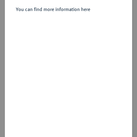
Delbergue Cormont].
You can find more information here
Sold
Estimated price : €10
Hammer price
€32