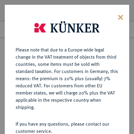
Lot 4038
Previous lot
Next lot
Return to list view
Please note that due to a Europe-wide legal
change in the VAT treatment of objects from third
countries, some items must be sold with
Lot 4038
standard taxation. For customers in Germany, this
eLive Premium Auction 357
·
means: the premium is 20% plus (usually) 7%
Finished
7 Dec 2021
reduced VAT. For customers from other EU
member states, we will charge 20% plus the VAT
applicable in the respective country when
AUKTIONSKATALOGE UND
NUMISMATISCHE LITERATUR
·
shipping.
LAGERLISTEN
H. HOFFMANN, Auktion vom
If you have any questions, please contact our
14.4.1856 u.f.T., Paris [Victorien
customer service.