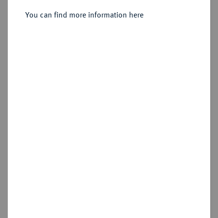
You can find more information here
Estimated price : €50
Hammer price
—