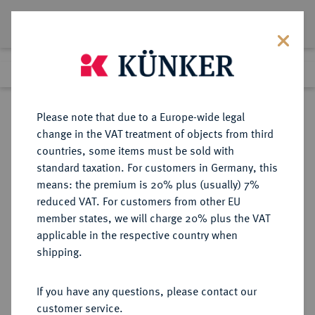
Lot 8209
Previous lot
Next lot
Return to list view
Please note that due to a Europe-wide legal
change in the VAT treatment of objects from third
countries, some items must be sold with
Lot 8209
standard taxation. For customers in Germany, this
eLive Premium Auction 356
·
means: the premium is 20% plus (usually) 7%
Finished
13 Oct 2021
reduced VAT. For customers from other EU
member states, we will charge 20% plus the VAT
BIBLISCHE UND CHRISTLICHE
applicable in the respective country when
TRADITIONEN Adam und Eva.
shipping.
Bronzemedaille 1912,
If you have any questions, please contact our
customer service.
Sold