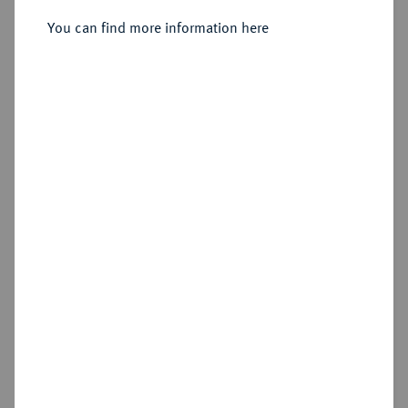
You can find more information here
Estimated price : €75
Hammer price
€85