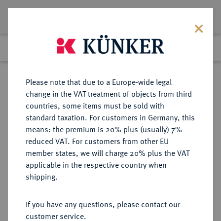
Lot 8222
Previous lot
Next lot
Return to list view
Please note that due to a Europe-wide legal
change in the VAT treatment of objects from third
countries, some items must be sold with
Lot 8222
standard taxation. For customers in Germany, this
eLive Premium Auction 356
·
means: the premium is 20% plus (usually) 7%
Finished
13 Oct 2021
reduced VAT. For customers from other EU
member states, we will charge 20% plus the VAT
BIBLISCHE UND CHRISTLICHE
applicable in the respective country when
TRADITIONEN Georg.
shipping.
Zweiseitige Bronzeplakette 1907,
If you have any questions, please contact our
customer service.
Sold