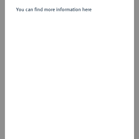
You can find more information here
Estimated price : €50
Hammer price
—
Add lot