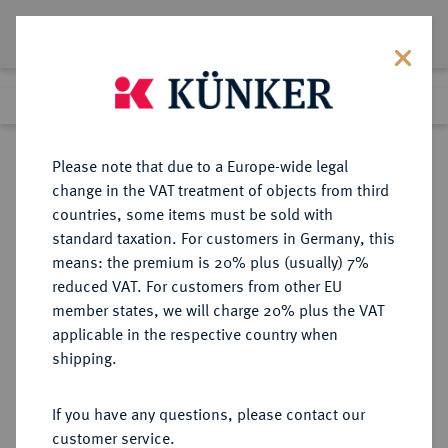
Lot 8376
Previous lot
Next lot
Return to list view
Please note that due to a Europe-wide legal
change in the VAT treatment of objects from third
countries, some items must be sold with
Lot 8376
standard taxation. For customers in Germany, this
eLive Premium Auction 356
·
means: the premium is 20% plus (usually) 7%
Finished
13 Oct 2021
reduced VAT. For customers from other EU
member states, we will charge 20% plus the VAT
DIE WELT DER KUNST Ars.
applicable in the respective country when
Versilberte Bronzemedaille 1924,
shipping.
If you have any questions, please contact our
Sold
customer service.