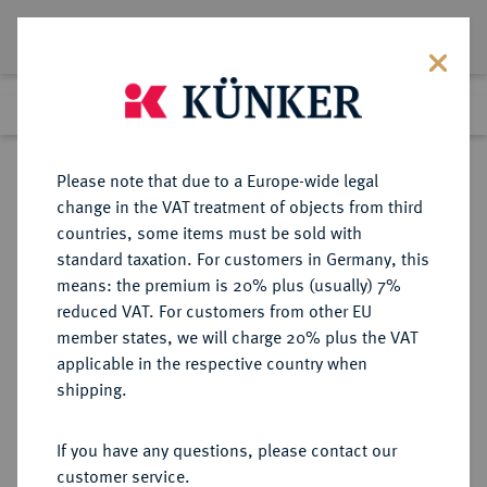
Lot 8385
Previous lot
Next lot
Return to list view
Please note that due to a Europe-wide legal
change in the VAT treatment of objects from third
countries, some items must be sold with
Lot 8385
standard taxation. For customers in Germany, this
eLive Premium Auction 356
·
means: the premium is 20% plus (usually) 7%
Finished
13 Oct 2021
reduced VAT. For customers from other EU
member states, we will charge 20% plus the VAT
DIE WELT DER KUNST Dichtkunst.
applicable in the respective country when
Bronzegußmedaille 1929,
shipping.
If you have any questions, please contact our
Sold
customer service.