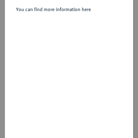
You can find more information here
Estimated price : €40
Hammer price
—
Add lot