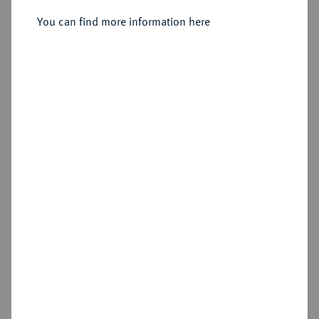
You can find more information here
Estimated price : €60
Hammer price
—