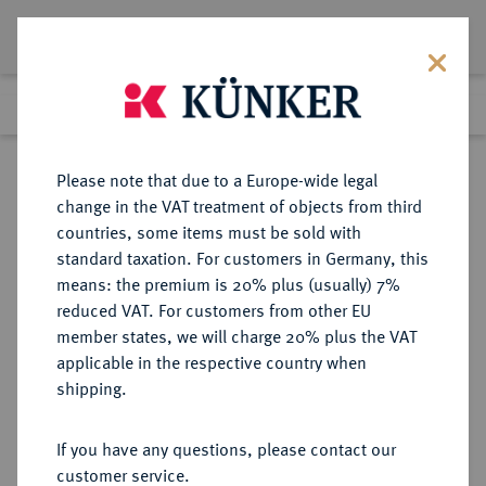
Lot 8449
Previous lot
Next lot
Return to list view
Please note that due to a Europe-wide legal
change in the VAT treatment of objects from third
countries, some items must be sold with
Lot 8449
standard taxation. For customers in Germany, this
eLive Premium Auction 356
·
means: the premium is 20% plus (usually) 7%
Finished
13 Oct 2021
reduced VAT. For customers from other EU
member states, we will charge 20% plus the VAT
DIE WELT DER KUNST
applicable in the respective country when
Wissenschaft und Bildung.
shipping.
Bronzemedaille 1904,
If you have any questions, please contact our
customer service.
Sold