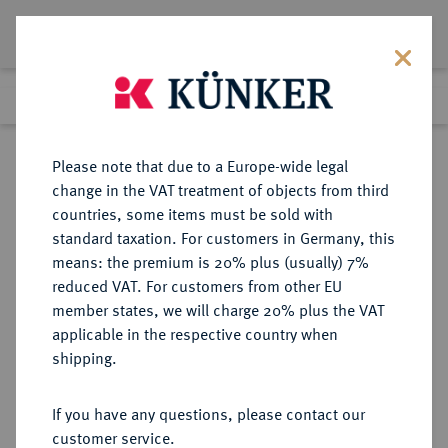
Lot 8567
Previous lot
Next lot
Return to list view
Please note that due to a Europe-wide legal
change in the VAT treatment of objects from third
countries, some items must be sold with
Lot 8567
standard taxation. For customers in Germany, this
eLive Premium Auction 356
·
means: the premium is 20% plus (usually) 7%
Finished
13 Oct 2021
reduced VAT. For customers from other EU
member states, we will charge 20% plus the VAT
LIEBE UND SEXUALITÄT Kuss.
applicable in the respective country when
Einseitige versilberte
shipping.
Messinggußmedaille o. J. (vor
1917),
If you have any questions, please contact our
customer service.
Sold