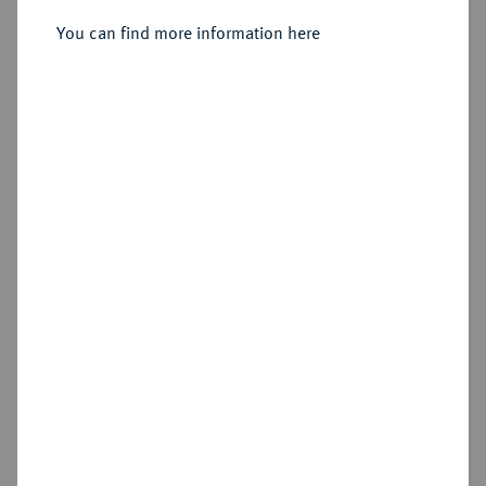
You can find more information here
Estimated price : €50
Hammer price
—