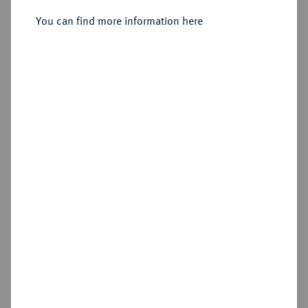
You can find more information here
Estimated price : €75
Hammer price
€850