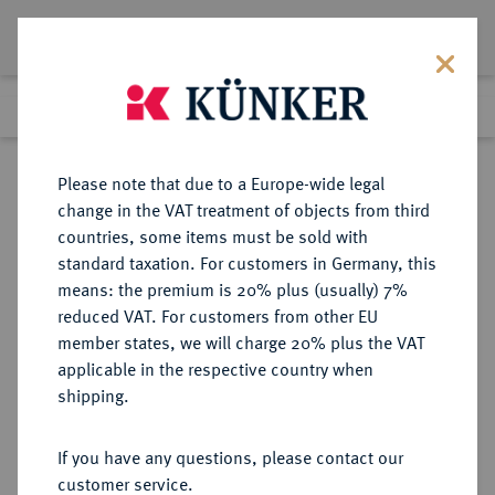
Lot 8021
Previous lot
Next lot
Return to list view
Please note that due to a Europe-wide legal
change in the VAT treatment of objects from third
countries, some items must be sold with
Lot 8021
standard taxation. For customers in Germany, this
eLive Premium Auction 356
·
means: the premium is 20% plus (usually) 7%
Finished
13 Oct 2021
reduced VAT. For customers from other EU
member states, we will charge 20% plus the VAT
applicable in the respective country when
AKT UND EROS IN DER NUMISMATIK
MEDAILLEN
·
shipping.
TRADITIONEN DER ANTIKE Chloë.
Zweiseitige Silberplakette o. J.
If you have any questions, please contact our
(1899),
customer service.