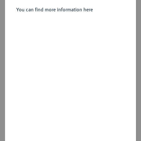
You can find more information here
Sold
Estimated price : €100
Hammer price
€370