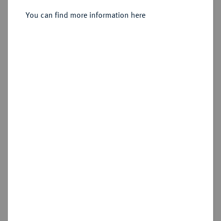
You can find more information here
Estimated price : €50
Hammer price
€50