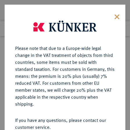
Lot 8053
Previous lot
Next lot
Return to list view
Please note that due to a Europe-wide legal
change in the VAT treatment of objects from third
countries, some items must be sold with
Lot 8053
standard taxation. For customers in Germany, this
eLive Premium Auction 356
·
means: the premium is 20% plus (usually) 7%
Finished
13 Oct 2021
reduced VAT. For customers from other EU
member states, we will charge 20% plus the VAT
TRADITIONEN DER ANTIKE
applicable in the respective country when
Fortuna.
shipping.
Bronzemedaille 1959,
If you have any questions, please contact our
customer service.
Sold