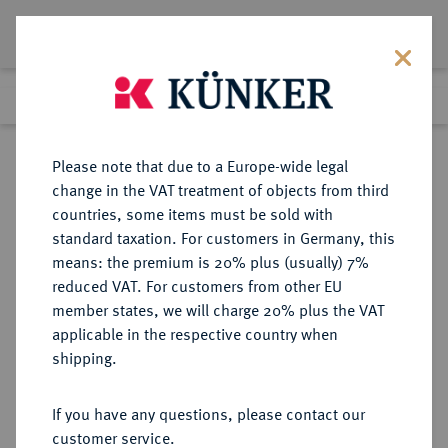
Lot 8145
Previous lot
Next lot
Return to list view
Please note that due to a Europe-wide legal
change in the VAT treatment of objects from third
countries, some items must be sold with
Lot 8145
standard taxation. For customers in Germany, this
eLive Premium Auction 356
·
means: the premium is 20% plus (usually) 7%
Finished
13 Oct 2021
reduced VAT. For customers from other EU
member states, we will charge 20% plus the VAT
TRADITIONEN DER ANTIKE Venus.
applicable in the respective country when
Einseitige Bronzemedaille o. J.
shipping.
(1932, Nachprägung aus 1976),
If you have any questions, please contact our
customer service.
Sold