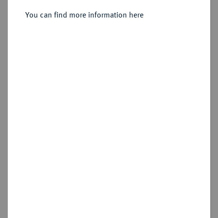
You can find more information here
Estimated price : €75
Hammer price
—