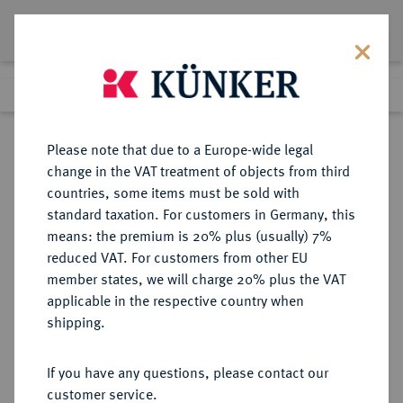
Lot 4097
Previous lot
Next lot
Return to list view
Please note that due to a Europe-wide legal
change in the VAT treatment of objects from third
countries, some items must be sold with
Lot 4097
standard taxation. For customers in Germany, this
Auction 406
·
means: the premium is 20% plus (usually) 7%
Finished
20 Mar 2024
reduced VAT. For customers from other EU
member states, we will charge 20% plus the VAT
applicable in the respective country when
ANHALT
DEUTSCHE MÜNZEN UND MEDAILLEN
·
shipping.
ANHALT-KÖTHEN, FÜRSTENTUM,
SEIT 1807 HERZOGTUM Carl
If you have any questions, please contact our
George Lebrecht, 1755-1789.
customer service.