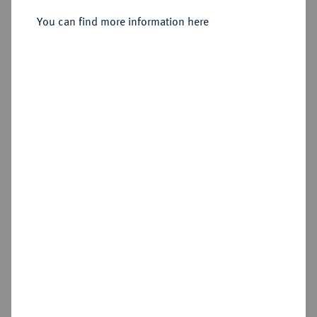
Silbermedaille 1755,
You can find more information here
Sold
Estimated price : €2,500
Hammer price
€2,000