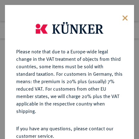
Lot 3974
Previous lot
Next lot
eLive Premium Auction 357
Please note that due to a Europe-wide legal
change in the VAT treatment of objects from third
Return to list view
countries, some items must be sold with
standard taxation. For customers in Germany, this
means: the premium is 20% plus (usually) 7%
reduced VAT. For customers from other EU
Lot 3974
member states, we will charge 20% plus the VAT
eLive Premium Auction 357
·
applicable in the respective country when
Finished
7 Dec 2021
shipping.
If you have any questions, please contact our
Sold
customer service.