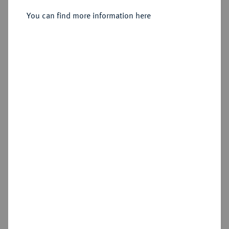
You can find more information here
Estimated price : €10
Hammer price
€70
Add lot