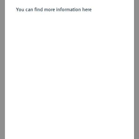
You can find more information here
Estimated price : €10
Hammer price
€44
Add lot