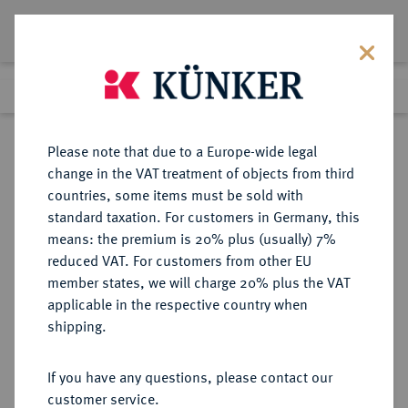
Lot 3824
Previous lot
Next lot
eLive Premium Auction 357
Please note that due to a Europe-wide legal
change in the VAT treatment of objects from third
Return to list view
countries, some items must be sold with
standard taxation. For customers in Germany, this
means: the premium is 20% plus (usually) 7%
reduced VAT. For customers from other EU
Lot 3824
member states, we will charge 20% plus the VAT
eLive Premium Auction 357
·
applicable in the respective country when
Finished
7 Dec 2021
shipping.
If you have any questions, please contact our
Sold
customer service.