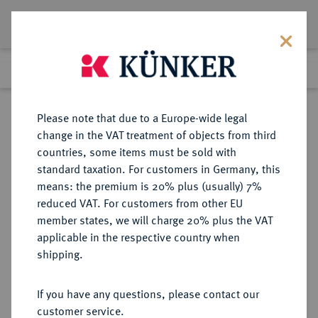
Lot 3842
Previous lot
Next lot
eLive Premium Auction 357
Please note that due to a Europe-wide legal
change in the VAT treatment of objects from third
Return to list view
countries, some items must be sold with
standard taxation. For customers in Germany, this
means: the premium is 20% plus (usually) 7%
reduced VAT. For customers from other EU
Lot 3842
member states, we will charge 20% plus the VAT
eLive Premium Auction 357
·
applicable in the respective country when
Finished
7 Dec 2021
shipping.
If you have any questions, please contact our
Sold
customer service.