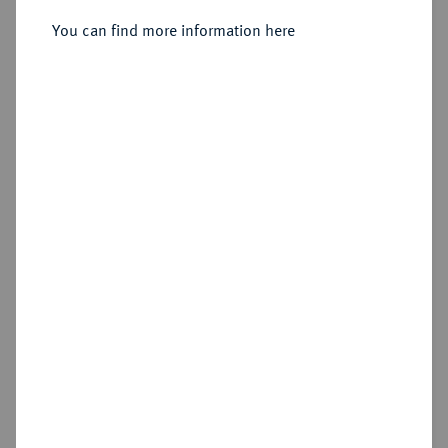
You can find more information here
Estimated price : €10
Hammer price
€155
Add lot