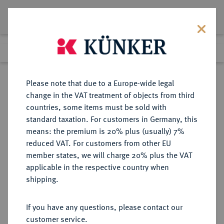
Lot 3957
Previous lot
Next lot
Return to list view
Please note that due to a Europe-wide legal
change in the VAT treatment of objects from third
countries, some items must be sold with
Lot 3957
standard taxation. For customers in Germany, this
eLive Premium Auction 357
·
means: the premium is 20% plus (usually) 7%
Finished
7 Dec 2021
reduced VAT. For customers from other EU
member states, we will charge 20% plus the VAT
applicable in the respective country when
AUKTIONSKATALOGE UND
NUMISMATISCHE LITERATUR
·
shipping.
LAGERLISTEN
ADOLPH HESS NACHF.,
If you have any questions, please contact our
Festpreisliste "Frankfurter
customer service.