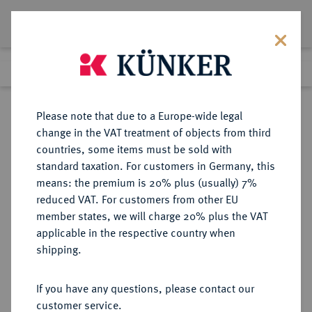
Lot 4248
Previous lot
Next lot
Return to list view
Please note that due to a Europe-wide legal
change in the VAT treatment of objects from third
countries, some items must be sold with
Lot 4248
standard taxation. For customers in Germany, this
eLive Premium Auction 357
·
means: the premium is 20% plus (usually) 7%
Finished
7 Dec 2021
reduced VAT. For customers from other EU
member states, we will charge 20% plus the VAT
applicable in the respective country when
AUKTIONSKATALOGE UND
NUMISMATISCHE LITERATUR
·
shipping.
LAGERLISTEN
ALFRED PAGE, Auktion vom
If you have any questions, please contact our
18.-19.11.1929, Paris [André
customer service.