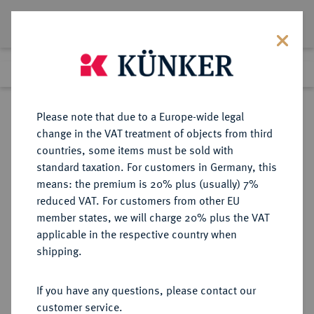
Lot 3272
Previous lot
Next lot
eLive Premium Auction 357
Please note that due to a Europe-wide legal
change in the VAT treatment of objects from third
Return to list view
countries, some items must be sold with
standard taxation. For customers in Germany, this
means: the premium is 20% plus (usually) 7%
reduced VAT. For customers from other EU
Lot 3272
member states, we will charge 20% plus the VAT
eLive Premium Auction 357
·
applicable in the respective country when
Finished
7 Dec 2021
shipping.
If you have any questions, please contact our
Sold
customer service.