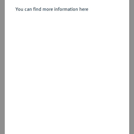
You can find more information here
Estimated price : €10
Hammer price
€105
Add lot