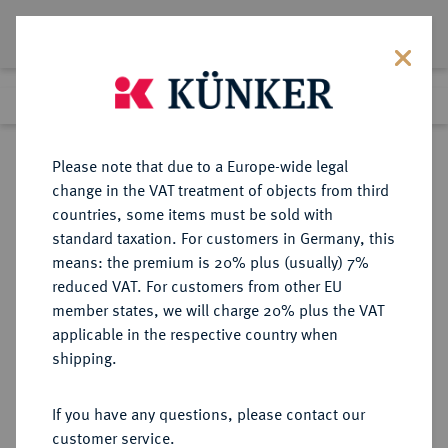
Lot 2853
Previous lot
Next lot
Return to list view
Please note that due to a Europe-wide legal
change in the VAT treatment of objects from third
countries, some items must be sold with
Lot 2853
standard taxation. For customers in Germany, this
eLive Premium Auction 389
·
means: the premium is 20% plus (usually) 7%
Finished
23 Jun 2023
reduced VAT. For customers from other EU
member states, we will charge 20% plus the VAT
applicable in the respective country when
AUKTIONSKATALOGE UND
NUMISMATISCHE LITERATUR
·
shipping.
LAGERLISTEN
C.W. THIEME, Festpreiskatalog,
If you have any questions, please contact our
o.J. (1936), Dresden.
customer service.