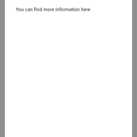
You can find more information here
Sold
Estimated price : €30
Hammer price
€30