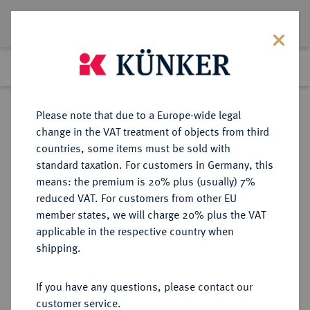
Lot 4021
Previous lot
Next lot
eLive Premium Auction 357
Please note that due to a Europe-wide legal
change in the VAT treatment of objects from third
Return to list view
countries, some items must be sold with
standard taxation. For customers in Germany, this
means: the premium is 20% plus (usually) 7%
reduced VAT. For customers from other EU
Lot 4021
member states, we will charge 20% plus the VAT
eLive Premium Auction 357
·
applicable in the respective country when
Finished
7 Dec 2021
shipping.
If you have any questions, please contact our
Sold
customer service.