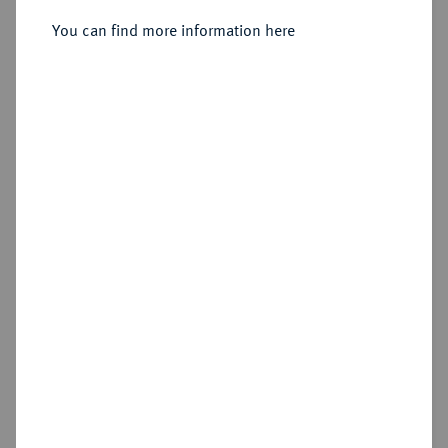
You can find more information here
Estimated price : €10
Hammer price
€1,100
Add lot