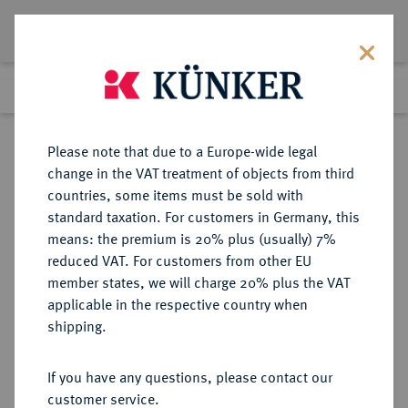
Lot 4629
Previous lot
Next lot
eLive Premium Auction 357
Please note that due to a Europe-wide legal
change in the VAT treatment of objects from third
Return to list view
countries, some items must be sold with
standard taxation. For customers in Germany, this
means: the premium is 20% plus (usually) 7%
reduced VAT. For customers from other EU
Lot 4629
member states, we will charge 20% plus the VAT
eLive Premium Auction 357
·
applicable in the respective country when
Finished
7 Dec 2021
shipping.
If you have any questions, please contact our
Sold
customer service.