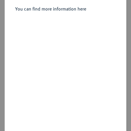
You can find more information here
Estimated price : €10
Hammer price
€65
Add lot