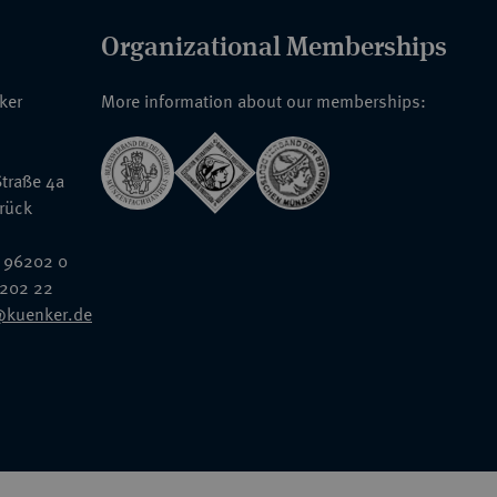
Organizational Memberships
nker
More information about our memberships:
traße 4a
rück
 96202 0
6202 22
@kuenker.de