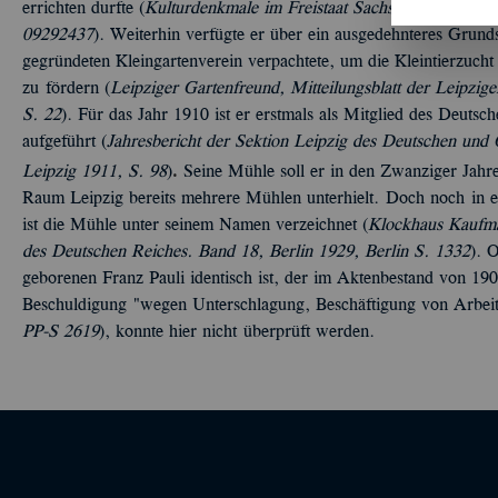
errichten durfte (
Kulturdenkmale im Freistaat Sachsen - Denkmald
09292437
). Weiterhin verfügte er über ein ausgedehnteres Grun
gegründeten Kleingartenverein verpachtete, um die Kleintierzuch
zu fördern (
Leipziger Gartenfreund, Mitteilungsblatt der Leipzi
S. 22
). Für das Jahr 1910 ist er erstmals als Mitglied des Deuts
aufgeführt (
Jahresbericht der Sektion Leipzig des Deutschen und 
.
Leipzig 1911, S. 98
)
Seine Mühle soll er in den Zwanziger Jahr
Raum Leipzig bereits mehrere Mühlen unterhielt. Doch noch in e
ist die Mühle unter seinem Namen verzeichnet (
Klockhaus Kaufmä
des Deutschen Reiches. Band 18, Berlin 1929, Berlin S. 1332
). 
geborenen Franz Pauli identisch ist, der im Aktenbestand von 19
Beschuldigung "wegen Unterschlagung, Beschäftigung von Arbeit
PP-S 2619
), konnte hier nicht überprüft werden.