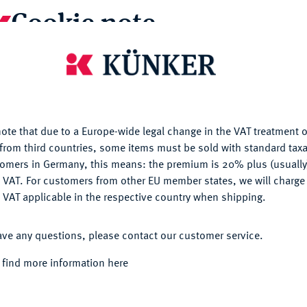
Cookie note
is website uses cookies to provide you with the best possible
i in Knauthain bei Leipzig: I. Goldmünzen und
nctionality. If you click on "Configure", you can set which cookie
Bergwerksmünzen. IV. Sachsen. Ferner einige
u want to allow.
More information
n Kontermarken des Zaren Alexei
80 Nrn. Orig.-Broschur. Die Orig.-
ote that due to a Europe-wide legal change in the VAT treatment o
CONFIGURE
from third countries, some items must be sold with standard taxa
tomers in Germany, this means: the premium is 20% plus (usuall
DENY
 VAT. For customers from other EU member states, we will charg
 VAT applicable in the respective country when shipping.
mals für das Jahr 1417 nachweisbare Mühle, die
neu errichten ließ und die er später unter
ACCEPT ALL
bsgelände stand neben weiteren
ave any questions, please contact our customer service.
Verwaltungsgebäude, das er wohl auch
 find more information here
915 erbautes dreistöckiges Haus, das in seinem
den Obergeschossen sowie über einen Hof
schuppen sowie mit einem Waschküchengebäude