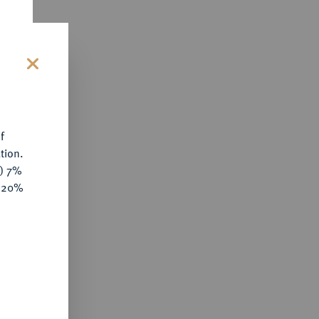
s
f
tion.
y) 7%
e 20%