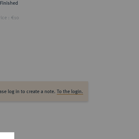
Finished
ice : €10
ase log in to create a note.
To the login.