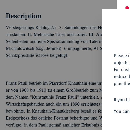
Description
Th
Versteigerungs-Katalog Nr. 3. Sammlungen des Herrn Franz Paul
fu
-medaillen. II. Mehrfache Taler und Löser. III. Ausbeute- und 
yo
Seltenheiten und eine Spezialsammlung von Talern mit russische
Michailowitsch (sog. Jefimki). 6 unpaginierte, 91 S., 28 Tfn. 14
Please n
Schätzpreisliste ist lose beigefügt.
objects 
For cus
reduced
plus the
Franz Pauli betrieb im Pfarrdorf Knauthain eine urkundlich erst
er von 1908 bis 1910 zu einem Großbetrieb zum Mahlen von Korn 
dem Namen "Kunstmühle Franz Pauli" unterhielt. Auf dem Betrie
If you h
Wirtschaftsgebäuden auch ein um 1890 errichtetes villenartiges 
You can
bewohnte. In Knauthain-Knautkleeberg besaß er ferner ein 1914/1
Erdgeschoss das örtliche Postamt beherbigte und Wohnungen in 
verfügte, in dem Pauli gemäß amtlicher Erlaubnis einen Wagen