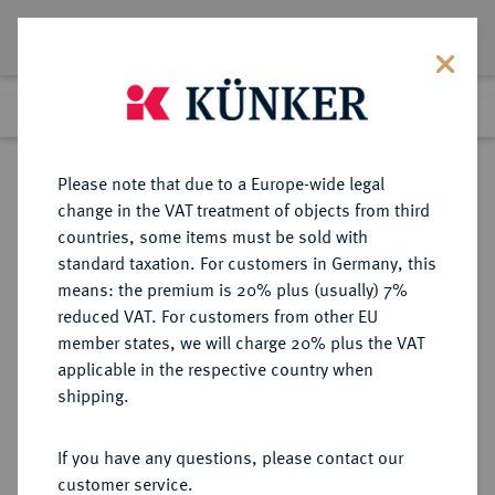
Lot 4078
Previous lot
Next lot
Return to list view
Please note that due to a Europe-wide legal
change in the VAT treatment of objects from third
countries, some items must be sold with
Lot 4078
standard taxation. For customers in Germany, this
eLive Premium Auction 357
·
means: the premium is 20% plus (usually) 7%
Finished
7 Dec 2021
reduced VAT. For customers from other EU
member states, we will charge 20% plus the VAT
applicable in the respective country when
AUKTIONSKATALOGE UND
NUMISMATISCHE LITERATUR
·
shipping.
LAGERLISTEN
H. HOFFMANN, Auktion vom
If you have any questions, please contact our
9.4.1888, Paris [Maurice Delestre].
customer service.