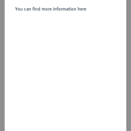
You can find more information here
Sold
Estimated price : €10
Hammer price
€12