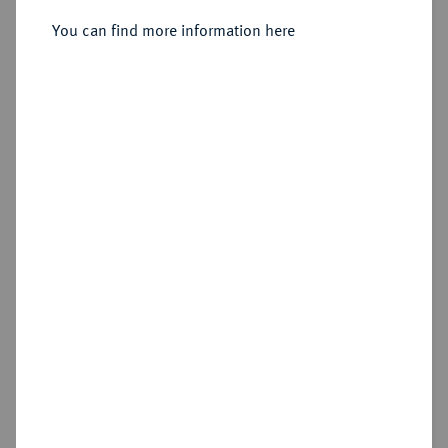
You can find more information here
Estimated price : €10
Hammer price
€30
Add lot