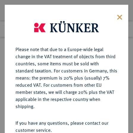
Lot 3675
Previous lot
Next lot
eLive Premium Auction 357
Please note that due to a Europe-wide legal
change in the VAT treatment of objects from third
Return to list view
countries, some items must be sold with
standard taxation. For customers in Germany, this
means: the premium is 20% plus (usually) 7%
reduced VAT. For customers from other EU
Lot 3675
member states, we will charge 20% plus the VAT
eLive Premium Auction 357
·
applicable in the respective country when
Finished
7 Dec 2021
shipping.
If you have any questions, please contact our
Sold
customer service.