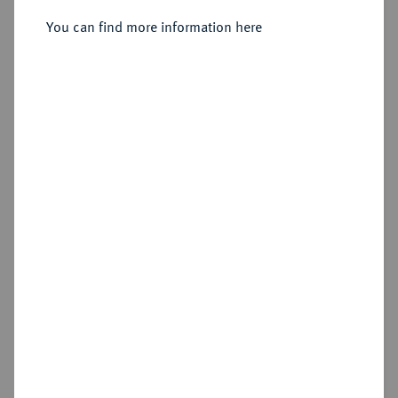
You can find more information here
Estimated price : €10
Hammer price
€75
Add lot