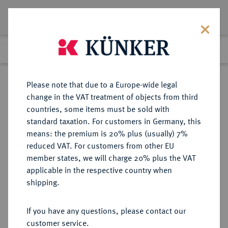
Lot 3612
Previous lot
Next lot
eLive Premium Auction 357
Please note that due to a Europe-wide legal
change in the VAT treatment of objects from third
Return to list view
countries, some items must be sold with
standard taxation. For customers in Germany, this
means: the premium is 20% plus (usually) 7%
reduced VAT. For customers from other EU
Lot 3612
member states, we will charge 20% plus the VAT
eLive Premium Auction 357
·
applicable in the respective country when
Finished
7 Dec 2021
shipping.
If you have any questions, please contact our
Sold
customer service.