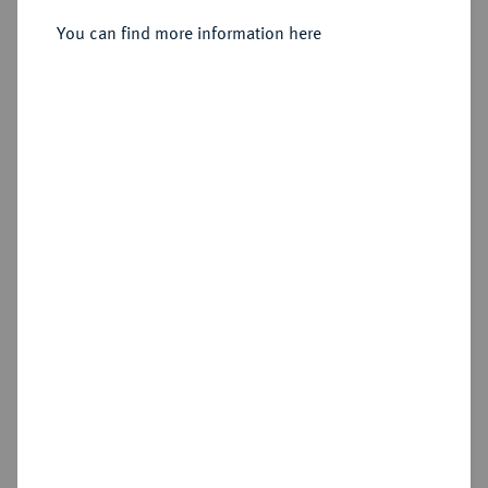
You can find more information here
Estimated price : €10
Hammer price
€10
Cookie note
Add lot