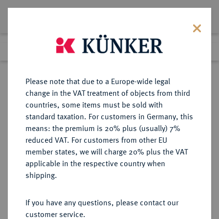
Lot 3298
Previous lot
Next lot
eLive Premium Auction 357
Please note that due to a Europe-wide legal
change in the VAT treatment of objects from third
Return to list view
countries, some items must be sold with
standard taxation. For customers in Germany, this
means: the premium is 20% plus (usually) 7%
reduced VAT. For customers from other EU
Lot 3298
member states, we will charge 20% plus the VAT
eLive Premium Auction 357
·
applicable in the respective country when
Finished
7 Dec 2021
shipping.
If you have any questions, please contact our
Sold
customer service.