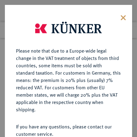
Lot 3553
Previous lot
Next lot
eLive Premium Auction 357
Please note that due to a Europe-wide legal
change in the VAT treatment of objects from third
Return to list view
countries, some items must be sold with
standard taxation. For customers in Germany, this
means: the premium is 20% plus (usually) 7%
reduced VAT. For customers from other EU
Lot 3553
member states, we will charge 20% plus the VAT
eLive Premium Auction 357
·
applicable in the respective country when
Finished
7 Dec 2021
shipping.
If you have any questions, please contact our
Sold
customer service.