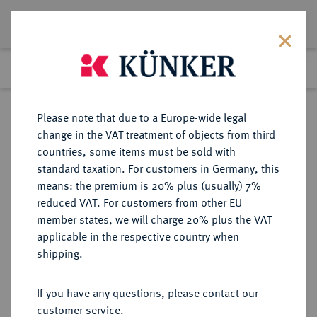
Lot 4796
Previous lot
Next lot
Return to list view
Please note that due to a Europe-wide legal
change in the VAT treatment of objects from third
countries, some items must be sold with
Lot 4796
standard taxation. For customers in Germany, this
eLive Premium Auction 357
·
means: the premium is 20% plus (usually) 7%
Finished
7 Dec 2021
reduced VAT. For customers from other EU
member states, we will charge 20% plus the VAT
applicable in the respective country when
AUKTIONSKATALOGE UND
NUMISMATISCHE LITERATUR
·
shipping.
LAGERLISTEN
Mme. RAYMOND SERRURE,
If you have any questions, please contact our
Auktion vom 17.-18.5.1909, Verdun
customer service.