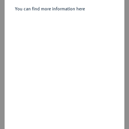
[Jactel].
You can find more information here
Sold
Estimated price : €10
Hammer price
€135