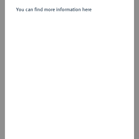
You can find more information here
Estimated price : €10
Hammer price
€210
Add lot