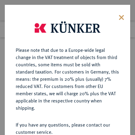
Lot 4235
Previous lot
Next lot
eLive Premium Auction 357
Please note that due to a Europe-wide legal
change in the VAT treatment of objects from third
Return to list view
countries, some items must be sold with
standard taxation. For customers in Germany, this
means: the premium is 20% plus (usually) 7%
reduced VAT. For customers from other EU
Lot 4235
member states, we will charge 20% plus the VAT
eLive Premium Auction 357
·
applicable in the respective country when
Finished
7 Dec 2021
shipping.
If you have any questions, please contact our
Sold
customer service.