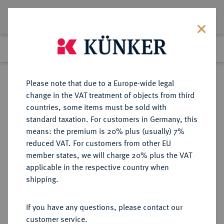
Lot 3695
Previous lot
Next lot
eLive Premium Auction 357
Please note that due to a Europe-wide legal
change in the VAT treatment of objects from third
Return to list view
countries, some items must be sold with
standard taxation. For customers in Germany, this
means: the premium is 20% plus (usually) 7%
reduced VAT. For customers from other EU
Lot 3695
member states, we will charge 20% plus the VAT
eLive Premium Auction 357
·
applicable in the respective country when
Finished
7 Dec 2021
shipping.
If you have any questions, please contact our
Sold
customer service.