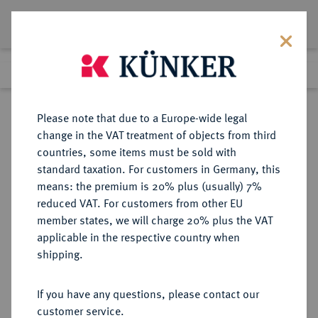
Lot 3705
Previous lot
Next lot
eLive Premium Auction 357
Please note that due to a Europe-wide legal
change in the VAT treatment of objects from third
Return to list view
countries, some items must be sold with
standard taxation. For customers in Germany, this
means: the premium is 20% plus (usually) 7%
reduced VAT. For customers from other EU
Lot 3705
member states, we will charge 20% plus the VAT
eLive Premium Auction 357
·
applicable in the respective country when
Finished
7 Dec 2021
shipping.
If you have any questions, please contact our
Sold
customer service.