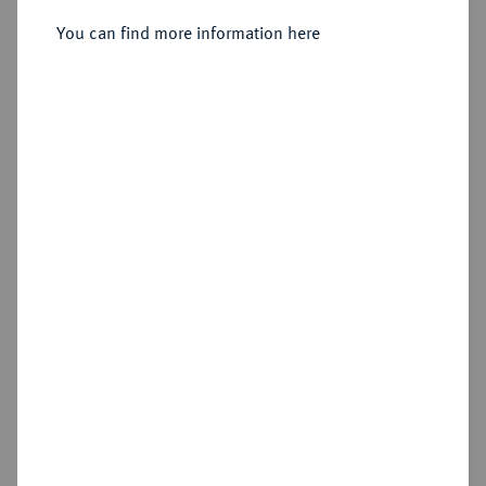
You can find more information here
Estimated price : €10
Hammer price
€26
Add lot