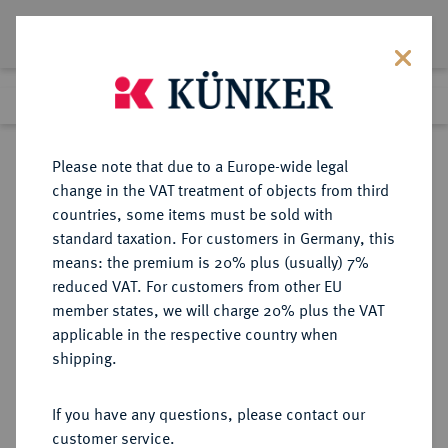
Lot 3761
Previous lot
Next lot
eLive Premium Auction 357
Please note that due to a Europe-wide legal
change in the VAT treatment of objects from third
Return to list view
countries, some items must be sold with
standard taxation. For customers in Germany, this
means: the premium is 20% plus (usually) 7%
reduced VAT. For customers from other EU
Lot 3761
member states, we will charge 20% plus the VAT
eLive Premium Auction 357
·
applicable in the respective country when
Finished
7 Dec 2021
shipping.
If you have any questions, please contact our
Sold
customer service.