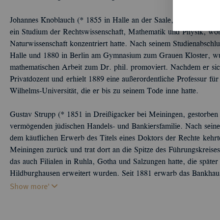
Johannes Knoblauch (* 1855 in Halle an der Saale, Ó 1915 in Berl
ein Studium der Rechtswissenschaft, Mathematik und Physik, wobei
Naturwissenschaft konzentriert hatte. Nach seinem Studienabschl
Halle und 1880 in Berlin am Gymnasium zum Grauen Kloster, wurd
mathematischen Arbeit zum Dr. phil. promoviert. Nachdem er sich 1
Privatdozent und erhielt 1889 eine außerordentliche Professur für
Wilhelms-Universität, die er bis zu seinem Tode inne hatte.
Gustav Strupp (* 1851 in Dreißigacker bei Meiningen, gestorben
vermögenden jüdischen Handels- und Bankiersfamilie. Nach seiner
dem käuflichen Erwerb des Titels eines Doktors der Rechte kehrt
Meiningen zurück und trat dort an die Spitze des Führungskreise
das auch Filialen in Ruhla, Gotha und Salzungen hatte, die später
Hildburghausen erweitert wurden. Seit 1881 erwarb das Bankhau
Show more'
Brauereien, Firmen der Eisenindustrie, der Textilbranche und der 
Strupp-Konzern zusammen. So galt Gustav Strupp bald als der 
und eine der prägenden Persönlichkeiten im Thüringer Wirtschaft