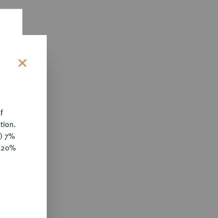
s
f
tion.
y) 7%
e 20%