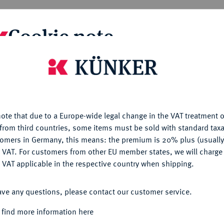
Cookie note
lin.
Auktionskatalog No I. Inhalt: Universal-
 der Sammlung des † Geh. Kommerzienrats L.
is website uses cookies to provide you with the best possible
 Vorderdeckel der Orig.-Broschur ist mit
nctionality. If you click on "Configure", you can set which cookie
20. Jahrhunderts mit einem sauber von Hand
u want to allow.
More information
bezogen mit braungrundigem, rot und blau
grundigen, mit roten Fasern durchsetzen
ote that due to a Europe-wide legal change in the VAT treatment o
CONFIGURE
LL NACHF.
Münze und Medaille XIV.
from third countries, some items must be sold with standard taxa
ntike Münzen - Münzen und Medaillen aller
tomers in Germany, this means: the premium is 20% plus (usuall
DENY
rung der vorherigen Ausgabe:) Nr. 49500-
 VAT. For customers from other EU member states, we will charg
 teils an den Kanten sowie im Bereich des
 VAT applicable in the respective country when shipping.
ACCEPT ALL
ave any questions, please contact our customer service.
 find more information here
 bis 5. Oktober 1917 statt.