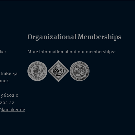
ienrat. Zusammen mit seinen Brüdern
n die "Bank für Thüringen AG" um, als deren
 Zwischen 1885 und 1912 gründete Gustav
en. Teile seiner Münzensammlung überließ er
runter eine variantenreiche Spezialsammlung
Organizational Memberships
talogs) wurden von Strupps Erben der Firma
 Katalog enthält dabei nicht den gesamten
nker
More information about our memberships:
der restliche, die Kleinmünzen beinhaltende
ch in den übrigen Katalogen der Firma Ball kein
traße 4a
rück
 für Josef Erkeling samt dessen
rkeling, ein bergmännischer
 96202 0
 von mehreren Jahrzehnten eine Sammlung von
6202 22
ch dem Ableben ihres Schöpfers konnte das
@kuenker.de
ta, R. [Hrsg.], 75 Jahre Deutsches Bergbau-
nes Museums Band 2, Bochum 2005, S. 691
).