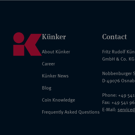
Titel Kommerzienrat und erhob ihn 1900 zum Geheimen Kommerz
Meinhard und Louis wandelte er die familieneigene Bank 1905 i
Aufsichtsratsvorsitzender er bis zu seinem Todesjahr fungierte.
Strupp mehrere Stiftungen, die dem öffentlichen Wohl zugutekam
dem Herzoglichen Münzkabinett in Gotha, die übrigen Partien, da
Künker
Contact
sächsischer Klappmützentaler (Nr. 872-1009 des vorliegenden Ka
Robert Ball Nachf. zur Versteigerung übergeben. Der vorliegende
About Künker
Fritz Rudolf Kü
Nachlass, sondern nur eine Auswahl. Gemäß seines Vorworts war 
GmbH & Co. KG
Bestand einer späteren Versteigerung vorbehalten, doch findet si
Career
sich auf den Sammler beziehender Hinweis.
Nobbenburger S
Künker News
D-49076 Osnab
Unterhalb des Exlibris dieses bekannten Archäologen ein Exlibris
Blog
handschriftlichen Bibliothekseintrags Nr. 1540 vom Juni 1949. E
Phone: +49 541
Vermessungsfahrsteiger und Bergbau-Fachautor, hatte im Laufe
Coin Knowledge
Fax: +49 541 9
Münzen und Medaillen mit bergbaulicher Thematik aufgebaut. Na
E-Mail:
service
Bergbau-Museum Bochum 240 Exemplare daraus erwerben (
Slot
Frequently Asked Questions
Museum Bochum [1930 bis 2005]. Vom Wachsen und Werden ei