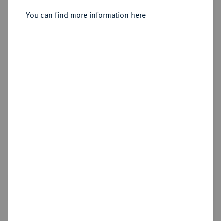
You can find more information here
Sold
Estimated price : €10