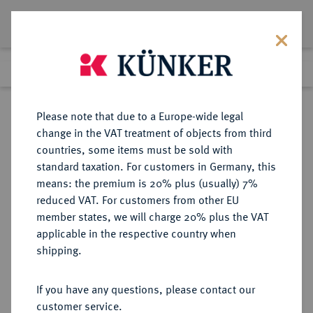
Lot 4374
Previous lot
Next lot
Return to list view
Please note that due to a Europe-wide legal
change in the VAT treatment of objects from third
countries, some items must be sold with
Lot 4374
standard taxation. For customers in Germany, this
eLive Premium Auction 357
·
means: the premium is 20% plus (usually) 7%
Finished
7 Dec 2021
reduced VAT. For customers from other EU
member states, we will charge 20% plus the VAT
applicable in the respective country when
AUKTIONSKATALOGE UND
NUMISMATISCHE LITERATUR
·
shipping.
LAGERLISTEN
RODOLFO RATTO, Auktion vom
If you have any questions, please contact our
24.2.1930 u.f.T., Lugano.
customer service.