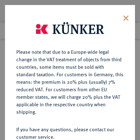
Lot 4448
Previous lot
Next lot
Return to list view
Please note that due to a Europe-wide legal
change in the VAT treatment of objects from third
countries, some items must be sold with
Lot 4448
standard taxation. For customers in Germany, this
eLive Premium Auction 357
·
means: the premium is 20% plus (usually) 7%
Finished
7 Dec 2021
reduced VAT. For customers from other EU
member states, we will charge 20% plus the VAT
applicable in the respective country when
AUKTIONSKATALOGE UND
NUMISMATISCHE LITERATUR
·
shipping.
LAGERLISTEN
ROLLIN & FEUARDENT, Auktion
If you have any questions, please contact our
vom 21.3.1881, Paris [Prosper
customer service.