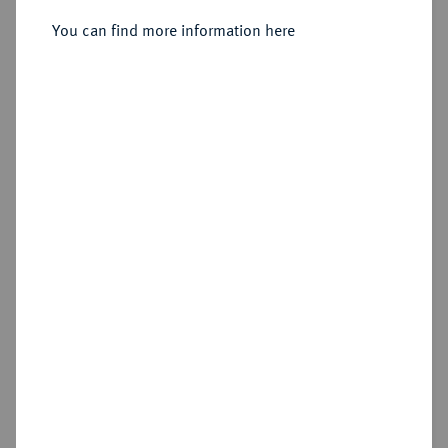
Duranton].
You can find more information here
Sold
Estimated price : €10
Hammer price
€16