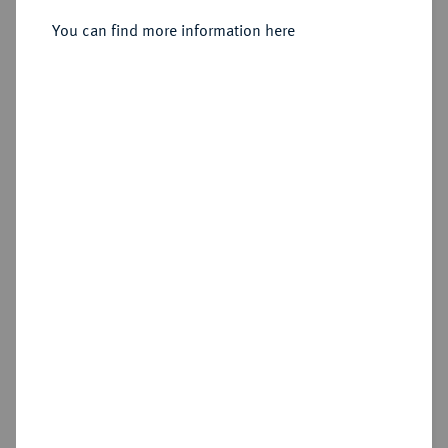
You can find more information here
Estimated price : €10
Hammer price
€34
Add lot