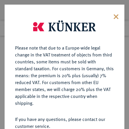
Lot 4534
Previous lot
Next lot
eLive Premium Auction 357
Please note that due to a Europe-wide legal
change in the VAT treatment of objects from third
Return to list view
countries, some items must be sold with
standard taxation. For customers in Germany, this
means: the premium is 20% plus (usually) 7%
reduced VAT. For customers from other EU
Lot 4534
member states, we will charge 20% plus the VAT
eLive Premium Auction 357
·
applicable in the respective country when
Finished
7 Dec 2021
shipping.
If you have any questions, please contact our
Sold
customer service.