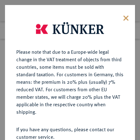
Lot 4516
Previous lot
Next lot
eLive Premium Auction 357
Please note that due to a Europe-wide legal
change in the VAT treatment of objects from third
Return to list view
countries, some items must be sold with
standard taxation. For customers in Germany, this
means: the premium is 20% plus (usually) 7%
reduced VAT. For customers from other EU
Lot 4516
member states, we will charge 20% plus the VAT
eLive Premium Auction 357
·
applicable in the respective country when
Finished
7 Dec 2021
shipping.
If you have any questions, please contact our
Sold
customer service.