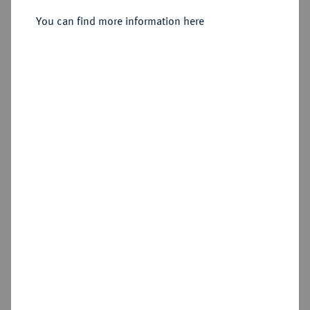
You can find more information here
Estimated price : €10
Hammer price
€85
Add lot