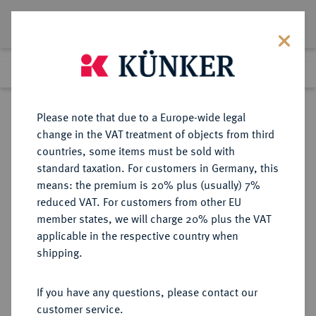
Lot 1691
Previous lot
Next lot
Return to list view
Please note that due to a Europe-wide legal
change in the VAT treatment of objects from third
countries, some items must be sold with
Lot 1691
standard taxation. For customers in Germany, this
Auction 266
·
means: the premium is 20% plus (usually) 7%
Finished
28 Sept 2015
reduced VAT. For customers from other EU
member states, we will charge 20% plus the VAT
applicable in the respective country when
AUSLAND
MÜNZWAAGEN
·
shipping.
BELGIEN Jacoubus Franziskus
Nest, in de Ickerije op den Ouver,
If you have any questions, please contact our
1749.
customer service.