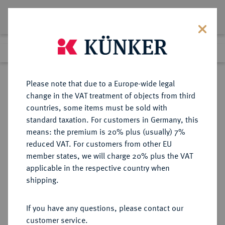
Lot 3927
Previous lot
Next lot
Return to list view
Please note that due to a Europe-wide legal
change in the VAT treatment of objects from third
countries, some items must be sold with
Lot 3927
standard taxation. For customers in Germany, this
Auction 406
·
means: the premium is 20% plus (usually) 7%
Finished
20 Mar 2024
reduced VAT. For customers from other EU
member states, we will charge 20% plus the VAT
applicable in the respective country when
BADEN
DEUTSCHE MÜNZEN UND MEDAILLEN
·
shipping.
BADEN-DURLACH,
MARKGRAFSCHAFT, SEIT 1803
If you have any questions, please contact our
KURFÜRSTENTUM, SEIT 1806
customer service.