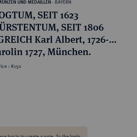
BAYERN
MÜNZEN UND MEDAILLEN
·
OGTUM, SEIT 1623
ÜRSTENTUM, SEIT 1806
REICH Karl Albert, 1726-
arolin 1727, München.
ice : €150
ase log in to create a note.
To the login.