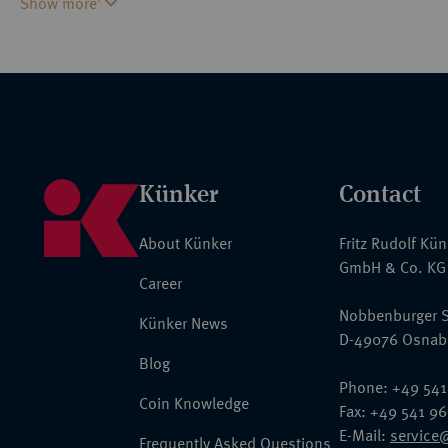
Show more'
Reichsoberhaupt avancierte Kurfürst Karl Albert, bei dessen poli
auseinanderklafften, prägte München mit seiner Bautätigkeit - w
Schloßpark erbauten Amalienburg - den Stempel des Rokoko auf.
Künker
Contact
About Künker
Fritz Rudolf Kü
GmbH & Co. KG
Career
Nobbenburger S
Künker News
D-49076 Osnab
Blog
Phone: +49 541
Coin Knowledge
Fax: +49 541 9
E-Mail:
service
Frequently Asked Questions