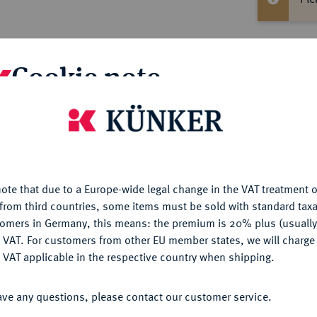
Cookie note
Informa
is website uses cookies to provide you with the best possible
KÖNIGREICH
Karl Albert, 1726-1745.
1/4
nctionality. If you click on "Configure", you can set which cookie
Nominal/Y
u want to allow.
More information
ten Maximilian II. Emanuel und der Therese
Mint
ote that due to a Europe-wide legal change in the VAT treatment o
CONFIGURE
tssitz seines Vaters als Generalstatthalter
from third countries, some items must be sold with standard taxa
 1706 nach der österreichischen Besetzung
tomers in Germany, this means: the premium is 20% plus (usuall
Weight
 nach Klagenfurt gebracht, und mußte als
DENY
 VAT. For customers from other EU member states, we will charg
che Katastrophe des Exils seines Vaters
 VAT applicable in the respective country when shipping.
Quotes
aters nach München zurückkehren und zog 1717
ACCEPT ALL
it dessen Entsendung Kurfürst Maximilian II.
ave any questions, please contact our customer service.
konnte. Ein weiterer bedeutender Schritt in
ater - am 5.10.1722 in Wien die habsburgische