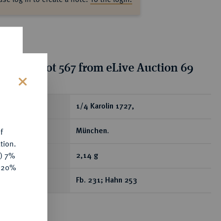
tion for lot 567 from eLive Auction 69
s
ear
1/4 Karolin 1727,
f
München.
tion.
y) 7%
2,14 g
e 20%
Fb. 231; Hahn 253