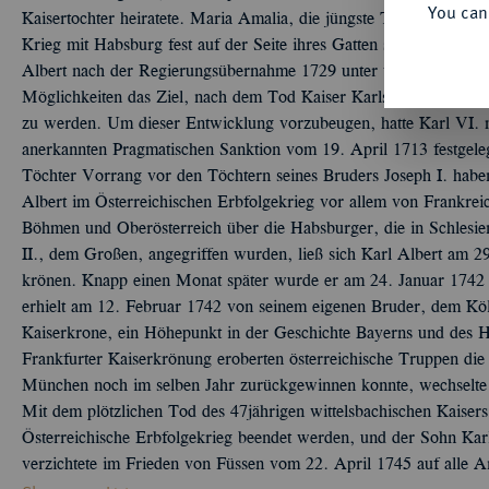
You can
Kaisertochter heiratete. Maria Amalia, die jüngste Tochter Kaiser 
Krieg mit Habsburg fest auf der Seite ihres Gatten stehen. Durch 
Albert nach der Regierungsübernahme 1729 unter völliger Fehleins
Möglichkeiten das Ziel, nach dem Tod Kaiser Karls VI. Univers
zu werden. Um dieser Entwicklung vorzubeugen, hatte Karl VI. 
anerkannten Pragmatischen Sanktion vom 19. April 1713 festgeleg
Töchter Vorrang vor den Töchtern seines Bruders Joseph I. habe
Albert im Österreichischen Erbfolgekrieg vor allem von Frankreich
Böhmen und Oberösterreich über die Habsburger, die in Schlesie
II., dem Großen, angegriffen wurden, ließ sich Karl Albert am
krönen. Knapp einen Monat später wurde er am 24. Januar 1742 
erhielt am 12. Februar 1742 von seinem eigenen Bruder, dem Kö
Kaiserkrone, ein Höhepunkt in der Geschichte Bayerns und des 
Frankfurter Kaiserkrönung eroberten österreichische Truppen die
München noch im selben Jahr zurückgewinnen konnte, wechselte 
Mit dem plötzlichen Tod des 47jährigen wittelsbachischen Kaiser
Österreichische Erbfolgekrieg beendet werden, und der Sohn Karl
verzichtete im Frieden von Füssen vom 22. April 1745 auf alle 