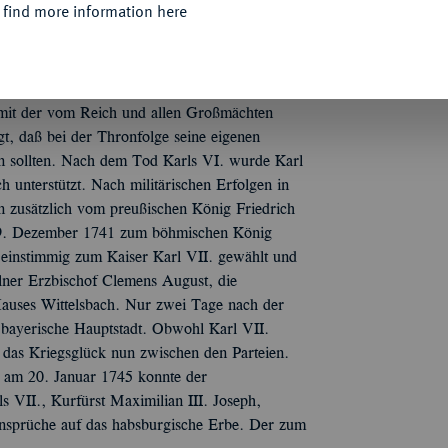
 find more information here
Josefs I., sollte auch im späteren Konflikt und
die Ehe mit der Habsburgerin setzte sich Karl
chätzung seiner politischen und finanziellen
alerbe der gesamten habsburgischen Monarchie
mit der vom Reich und allen Großmächten
t, daß bei der Thronfolge seine eigenen
n sollten. Nach dem Tod Karls VI. wurde Karl
 unterstützt. Nach militärischen Erfolgen in
n zusätzlich vom preußischen König Friedrich
 29. Dezember 1741 zum böhmischen König
einstimmig zum Kaiser Karl VII. gewählt und
lner Erzbischof Clemens August, die
Hauses Wittelsbach. Nur zwei Tage nach der
 bayerische Hauptstadt. Obwohl Karl VII.
das Kriegsglück nun zwischen den Parteien.
s am 20. Januar 1745 konnte der
s VII., Kurfürst Maximilian III. Joseph,
Ansprüche auf das habsburgische Erbe. Der zum