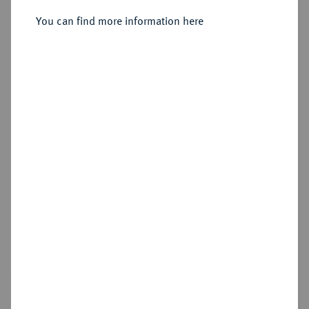
1799.
3 Dukaten 1792, München,
You can find more information here
Sold