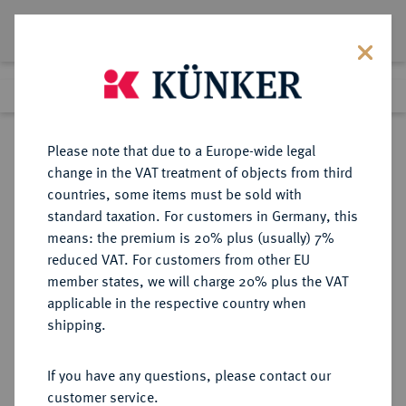
Lot 2283
Previous lot
Next lot
Return to list view
Please note that due to a Europe-wide legal
change in the VAT treatment of objects from third
countries, some items must be sold with
Lot 2283
standard taxation. For customers in Germany, this
Auction 383
·
means: the premium is 20% plus (usually) 7%
Finished
17 Mar 2023
reduced VAT. For customers from other EU
member states, we will charge 20% plus the VAT
applicable in the respective country when
BAYERN
DEUTSCHE MÜNZEN UND MEDAILLEN
·
shipping.
HERZOGTUM, SEIT 1623
KURFÜRSTENTUM, SEIT 1806
If you have any questions, please contact our
KÖNIGREICH Karl Theodor, 1777-
customer service.