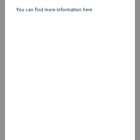
Konv.-Taler 1825.
You can find more information here
Sold
Estimated price : €200
Hammer price
€260