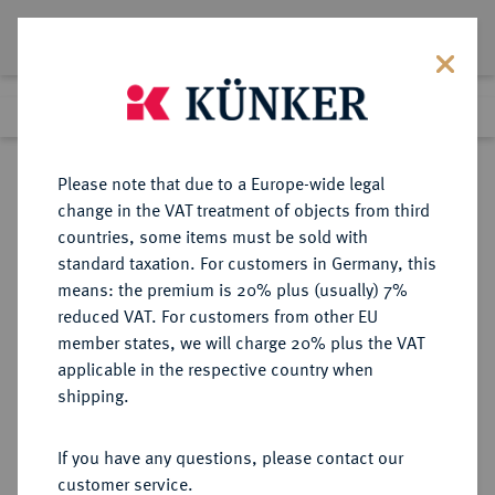
Lot 1580
Previous lot
Next lot
Return to list view
Please note that due to a Europe-wide legal
change in the VAT treatment of objects from third
countries, some items must be sold with
Lot 1580
standard taxation. For customers in Germany, this
Auction 274
·
means: the premium is 20% plus (usually) 7%
Finished
15 Mar 2016
reduced VAT. For customers from other EU
member states, we will charge 20% plus the VAT
applicable in the respective country when
BAYERN
DEUTSCHE MÜNZEN UND MEDAILLEN
·
shipping.
HERZOGTUM, SEIT 1623
KURFÜRSTENTUM, SEIT 1806
If you have any questions, please contact our
KÖNIGREICH Ludwig I., 1825-1848.
customer service.