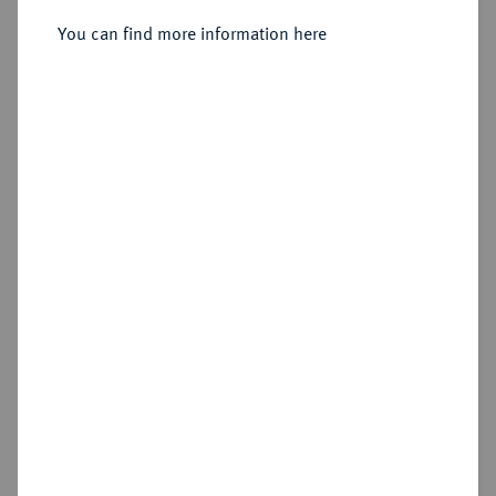
Konv.-Taler 1828.
You can find more information here
Sold
Estimated price : €250
Hammer price
€250