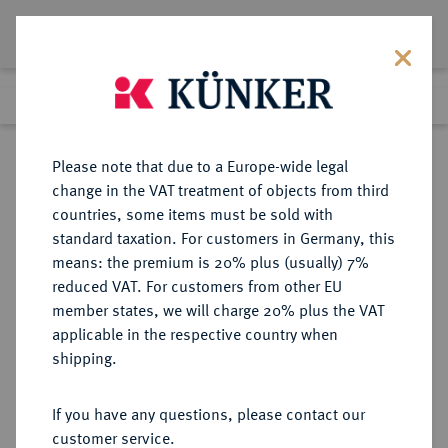
Lot 7057
Previous lot
Next lot
Return to list view
Please note that due to a Europe-wide legal
change in the VAT treatment of objects from third
countries, some items must be sold with
Lot 7057
standard taxation. For customers in Germany, this
eLive Premium Auction 355
·
means: the premium is 20% plus (usually) 7%
Finished
12 Oct 2021
reduced VAT. For customers from other EU
member states, we will charge 20% plus the VAT
applicable in the respective country when
BAYERN
DEUTSCHE MÜNZEN UND MEDAILLEN
·
shipping.
HERZOGTUM, SEIT 1623
KURFÜRSTENTUM, SEIT 1806
If you have any questions, please contact our
KÖNIGREICH Ludwig I., 1825-1848.
customer service.