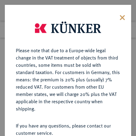
Lot 361
Previous lot
Next lot
Return to list view
Please note that due to a Europe-wide legal
change in the VAT treatment of objects from third
countries, some items must be sold with
Lot 361
standard taxation. For customers in Germany, this
Auction 359
·
means: the premium is 20% plus (usually) 7%
Finished
26 Jan 2022
reduced VAT. For customers from other EU
member states, we will charge 20% plus the VAT
applicable in the respective country when
BAYERN
DEUTSCHE MÜNZEN UND MEDAILLEN
·
shipping.
HERZOGTUM, SEIT 1623
KURFÜRSTENTUM, SEIT 1806
If you have any questions, please contact our
KÖNIGREICH Ludwig II., 1864-
customer service.