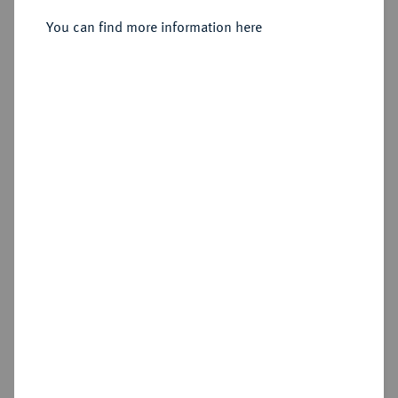
1886.
1/2 Vereinskrone 1866.
You can find more information here
Sold