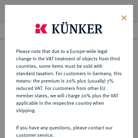
Lot 304
Previous lot
Next lot
Return to list view
Please note that due to a Europe-wide legal
change in the VAT treatment of objects from third
countries, some items must be sold with
Lot 304
standard taxation. For customers in Germany, this
Auction 350
·
means: the premium is 20% plus (usually) 7%
Finished
29 Jun 2021
reduced VAT. For customers from other EU
member states, we will charge 20% plus the VAT
applicable in the respective country when
BAYERN
DEUTSCHE MÜNZEN UND MEDAILLEN
·
shipping.
HERZOGTUM, SEIT 1623
KURFÜRSTENTUM, SEIT 1806
If you have any questions, please contact our
KÖNIGREICH Ludwig II., 1864-
customer service.