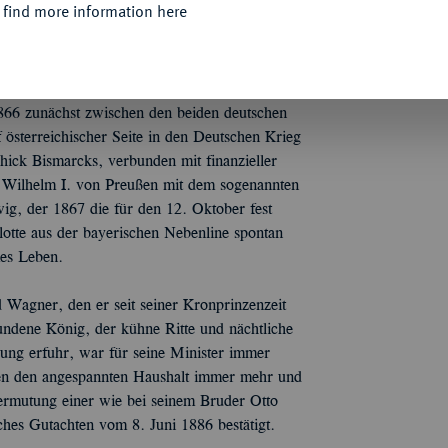
 find more information here
 und verbrachte in seiner Kindheit viel Zeit
iederike von Preußen. Als sein Vater König
preußisch-österreichische Auseinandersetzung
nig Ludwig II., dessen Auffassung vom
1866 zunächst zwischen den beiden deutschen
 österreichischer Seite in den Deutschen Krieg
ick Bismarcks, verbunden mit finanzieller
 Wilhelm I. von Preußen mit dem sogenannten
ig, der 1867 die für den 12. Oktober fest
lotte aus der bayerischen Nebenline spontan
mes Leben.
Wagner, den er seit seiner Kronprinzenzeit
undene König, der kühne Ritte und nächtliche
ung erfuhr, war für seine Minister immer
eten den angespannten Haushalt immer mehr und
Vermutung einer wie bei seinem Bruder Otto
ches Gutachten vom 8. Juni 1886 bestätigt.