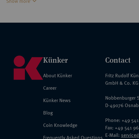
Show more'
Ludwig II. wurde am 9. Juni 1886 entmündigt, am folgenden Tag
die Regierung. Der König fand drei Tage später, am 13. Juni 1
unter mysteriösen Umständen den Tod. König Ludwig II. und sei
Herrenchiemsee sind heutzutage der Inbegriff der Romantik und 
Oberbayern. Der ungeklärte Tod des populären Königs gehört zu
Geschichte.
Künker
Contact
About Künker
Fritz Rudolf Kü
GmbH & Co. KG
Career
Nobbenburger S
Künker News
D-49076 Osnab
Blog
Phone: +49 541
Coin Knowledge
Fax: +49 541 9
E-Mail:
service
Frequently Asked Questions