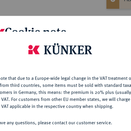
Cookie note
Informa
is website uses cookies to provide you with the best possible
nctionality. If you click on "Configure", you can set which cookie
6437526-001)
Nominal/Y
u want to allow.
More information
KÖNIGREICH
Ludwig II., 1864-1886.
Rarity
ote that due to a Europe-wide legal change in the VAT treatment o
CONFIGURE
 Würzburg. 3,22 g. Mit glattem Rand. Divo/S.
from third countries, some items must be sold with standard taxa
er Würzburg).
tomers in Germany, this means: the premium is 20% plus (usuall
Quotes
DENY
 VAT. For customers from other EU member states, we will charg
 VAT applicable in the respective country when shipping.
ACCEPT ALL
tion Fritz Rudolf Künker 82, Osnabrück
ave any questions, please contact our customer service.