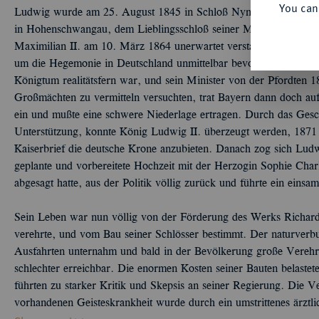
You can
Ludwig wurde am 25. August 1845 in Schloß Nymphenburg geboren
in Hohenschwangau, dem Lieblingsschloß seiner Mutter Maria Fr
Maximilian II. am 10. März 1864 unerwartet verstarb, stand die 
um die Hegemonie in Deutschland unmittelbar bevor. Obwohl Kö
Königtum realitätsfern war, und sein Minister von der Pfordten 
Großmächten zu vermitteln versuchten, trat Bayern dann doch auf
ein und mußte eine schwere Niederlage ertragen. Durch das Gesch
Unterstützung, konnte König Ludwig II. überzeugt werden, 1871
Kaiserbrief die deutsche Krone anzubieten. Danach zog sich Ludw
geplante und vorbereitete Hochzeit mit der Herzogin Sophie Char
abgesagt hatte, aus der Politik völlig zurück und führte ein einsa
Sein Leben war nun völlig von der Förderung des Werks Richard 
verehrte, und vom Bau seiner Schlösser bestimmt. Der naturverb
Ausfahrten unternahm und bald in der Bevölkerung große Verehr
schlechter erreichbar. Die enormen Kosten seiner Bauten belast
führten zu starker Kritik und Skepsis an seiner Regierung. Die 
vorhandenen Geisteskrankheit wurde durch ein umstrittenes ärztli