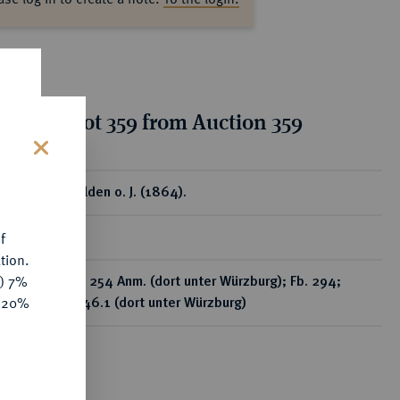
tion for lot 359 from Auction 359
s
ear
Goldgulden o. J. (1864).
f
R
tion.
y) 7%
Divo/S. 254 Anm. (dort unter Würzburg); Fb. 294;
e 20%
Schl. 946.1 (dort unter Würzburg)