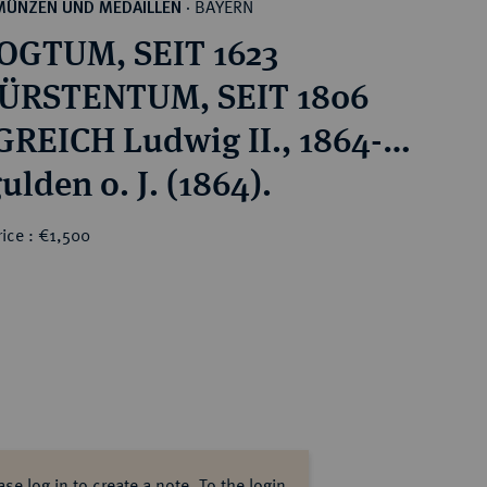
BAYERN
MÜNZEN UND MEDAILLEN
·
OGTUM, SEIT 1623
ÜRSTENTUM, SEIT 1806
REICH Ludwig II., 1864-
lden o. J. (1864).
ice : €1,500
ase log in to create a note.
To the login.