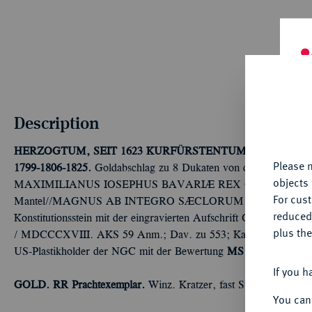
Th
fu
Description
yo
HERZOGTUM, SEIT 1623 KURFÜRSTENTUM, SEIT 1806 
Please n
1799-1806-1825.
Goldabschlag zu 8 Dukaten von den Stempeln d
objects 
MAXIMILIANUS IOSEPHUS BAVARIÆ REX Geharnischtes Brustb
For cus
Mantel//MAGNUS AB INTEGRO SÆCLORUM NASCITUR ORDO 
reduced
Konstitutionsstein mit der eingravierten Aufschrift CHART
plus the
/ MDCCCXVIII. AKS 59 Anm.; Dav. zu 553; Kahnt zu 69; Schl. 
US-Plastikholder der NGC mit der Bewertung
MS 63 PL
(596000
If you h
GOLD. RR Prachtexemplar.
Winz. Kratzer, fast Stempelglanz
You can