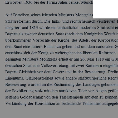
Erworben 1936 bei der Firma Julius Jenke, München.
Auf Betreiben seines leitenden Ministers Montgelas führte König
Staatsreformen durch. Die links- und rechtsrheinisch verstreuten 
integriert und 1813 wurde ein einheitliches modernes Strafrecht e
Bayern als zweiter deutscher Staat (nach dem Königreich Westfale
überkommenen Vorrechte der Kirche, des Adels, der Korporatio
dem Staat eine festere Einheit zu geben und um dem nationalen 
entschloss sich der König zu weitergehenden liberalen Reformen. 
gesinnten Ministers Montgelas erließ er am 26. Mai 1818 ein Gru
deutschen Staat eine Volksvertretung mit zwei Kammern eingefüh
Bayern Gleichheit vor dem Gesetz und in der Besteuerung, Freihe
Eigentums, Glaubensfreiheit sowie andere staatsbürgerliche Rech
Besteuerung wurden an die Zustimmung des Landtages gebunden
der Bevölkerung stolz mit dem attraktiven Taler vor Augen geführ
seltenen Goldabschlag von den Talerstempeln anbieten zu können, 
Verkündung der Konstitution an bedeutende Teilnehmer ausgege