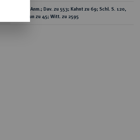
AKS 59 Anm.; Dav. zu 553; Kahnt zu 69; Schl. S. 120,
A 3; Thun zu 45; Witt. zu 2595