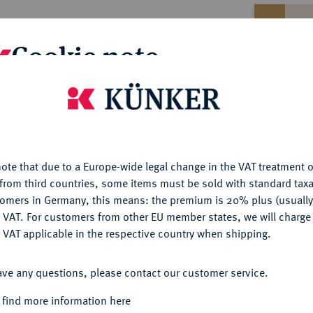
Ple
Cookie note
is website uses cookies to provide you with the best possible
nctionality. If you click on "Configure", you can set which cookie
Informa
u want to allow.
More information
KÖNIGREICH
Maximilian I. (IV.) Joseph,
ote that due to a Europe-wide legal change in the VAT treatment o
es Konv.-Talers 1818. Verfassung. 27,88 g.
CONFIGURE
Nominal/Y
from third countries, some items must be sold with standard taxa
ild r. mit Lorbeerkranz und umgelegtem
tomers in Germany, this means: the premium is 20% plus (usuall
Auf gekacheltem Boden liegt der
DENY
 VAT. For customers from other EU member states, we will charg
A MAGNA / BAVARIÆ im Abschnitt: XXVI MAII
Rarity
 VAT applicable in the respective country when shipping.
S. 120, A 3; Thun zu 45; Witt. zu 2595. In
ACCEPT ALL
9-004).
Condition
ave any questions, please contact our customer service.
 find more information here