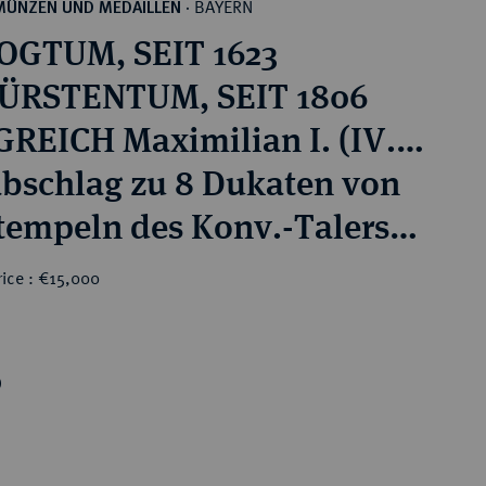
BAYERN
MÜNZEN UND MEDAILLEN
·
OGTUM, SEIT 1623
ÜRSTENTUM, SEIT 1806
REICH Maximilian I. (IV.)
h, 1799-1806-1825.
bschlag zu 8 Dukaten von
tempeln des Konv.-Talers
rice : €15,000
0