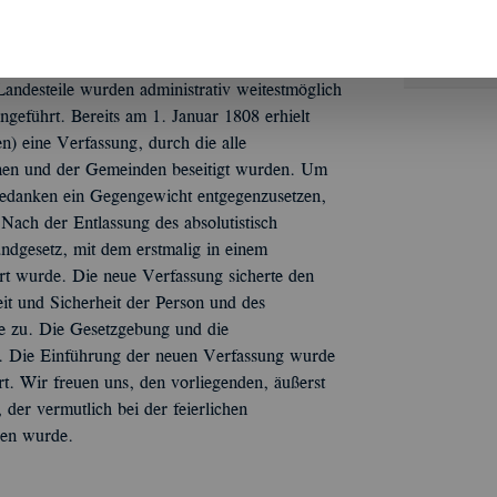
Quotes
 Maximilian I. Joseph in Bayern einschneidende
Landesteile wurden administrativ weitestmöglich
ingeführt. Bereits am 1. Januar 1808 erhielt
n) eine Verfassung, durch die alle
nen und der Gemeinden beseitigt wurden. Um
Gedanken ein Gegengewicht entgegenzusetzen,
Nach der Entlassung des absolutistisch
ndgesetz, mit dem erstmalig in einem
rt wurde. Die neue Verfassung sicherte den
it und Sicherheit der Person und des
te zu. Die Gesetzgebung und die
. Die Einführung der neuen Verfassung wurde
t. Wir freuen uns, den vorliegenden, äußerst
der vermutlich bei der feierlichen
ben wurde.