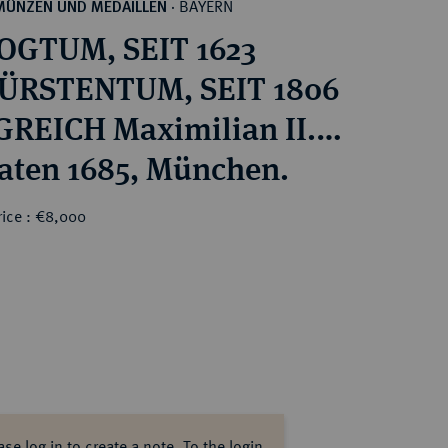
BAYERN
MÜNZEN UND MEDAILLEN
·
OGTUM, SEIT 1623
ÜRSTENTUM, SEIT 1806
REICH Maximilian II.
el, 1679-1726.
aten 1685, München.
rice : €8,000
ase log in to create a note.
To the login.