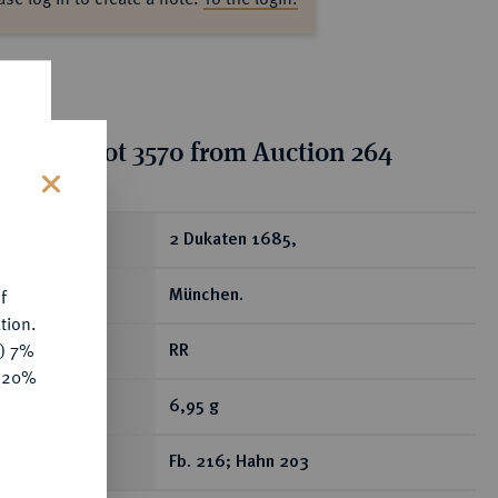
tion for lot 3570 from Auction 264
s
ear
2 Dukaten 1685,
f
München.
tion.
y) 7%
RR
e 20%
6,95 g
Fb. 216; Hahn 203