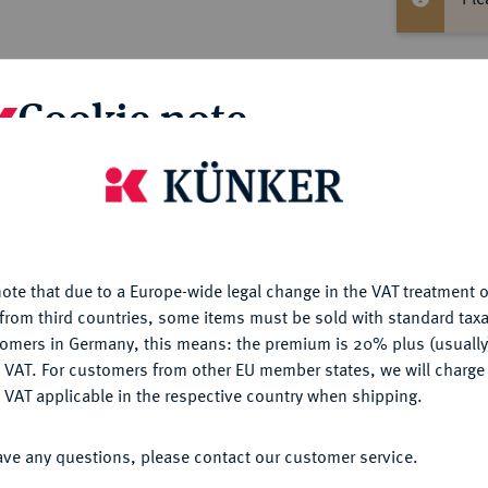
Cookie note
Informa
is website uses cookies to provide you with the best possible
KÖNIGREICH
Maximilian II. Emanuel, 1679-
nctionality. If you click on "Configure", you can set which cookie
., darunter die Jahreszahl, im Armabschnitt
Nominal/Y
u want to allow.
More information
666-1713)//Madonna mit Strahlenkranz steht v.
t, in der Rechten Zepter, mit der Linken hält
Mint
ote that due to a Europe-wide legal change in the VAT treatment o
CONFIGURE
child. Fb. 216; Hahn 203.
from third countries, some items must be sold with standard taxa
tomers in Germany, this means: the premium is 20% plus (usuall
Rarity
DENY
 VAT. For customers from other EU member states, we will charg
 VAT applicable in the respective country when shipping.
Weight
n des Kurfürsten Ferdinand Maria und der
ACCEPT ALL
ers vom 26. Mai 1679 bis zum 11. Juli 1680
Quotes
ave any questions, please contact our customer service.
ie nach Frankreich orientierte Politik seines
Defensivbündnis gegen Frankreich und die