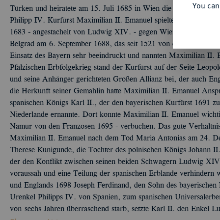
You can
Türken und heiratete am 15. Juli 1685 in Wien die Kaisertochter
Philipp IV. Kurfürst Maximilian II. Emanuel spielte eine wichtige
1683 - angestachelt von Ludwig XIV. - gegen Wien vorrückten. 
Belgrad am 6. September 1688, das seit 1521 von den Türken bes
Einsatz des Bayern sehr beeindruckt und nannten Maximilian II
Pfälzischen Erbfolgekrieg stand der Kurfürst auf der Seite Leop
und seine Anhänger gerichteten Großen Allianz bei, der auch E
die Herkunft seiner Gemahlin hatte Maximilian II. Emanuel Anspr
spanischen Königs Karl II., der den bayerischen Kurfürst 1691 zu
Niederlande ernannte. Dort konnte Maximilian II. Emanuel wicht
Namur von den Franzosen 1695 - verbuchen. Das gute Verhältni
Maximilian II. Emanuel nach dem Tod Maria Antonias am 24. D
Therese Kunigunde, die Tochter des polnischen Königs Johann II. S
der den Konflikt zwischen seinen beiden Schwagern Ludwig XIV.
voraussah und eine Teilung der spanischen Erblande verhindern 
und Englands 1698 Joseph Ferdinand, den Sohn des bayerischen 
Urenkel Philipps IV. von Spanien, zum spanischen Universalerbe
von sechs Jahren überraschend starb, setzte Karl II. den Enkel L