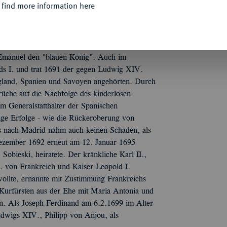
 find more information here
 Maria Antonia, Enkelin des spanischen Königs
 Rolle im Krieg gegen die Türken, die seit
Der größte Erfolg dabei war die Einnahme von
etzt war. Selbst die Feinde waren von dem
. Emanuel den "blauen König". Auch im
olds I. und trat 1691 der gegen Ludwig XIV.
ngland, Spanien und Savoyen angehörten. Durch
üche auf die Nachfolge des kinderlosen
m Generalstatthalter der Spanischen
ige Erfolge - wie die Rückeroberung von
s nach Madrid nahm auch keinen Schaden, als
ezember 1692 erneut am 12. Januar 1695
obieski, heiratete. Der kränkliche Karl II.,
 von Frankreich und Kaiser Leopold I.
wollte, ernannte mit Zustimmung Frankreichs
Kurfürsten aus der Ehe mit Maria Antonia und
n. Als Joseph Ferdinand am 6.2.1699 im Alter
udwigs XIV., Philipp von Anjou, als