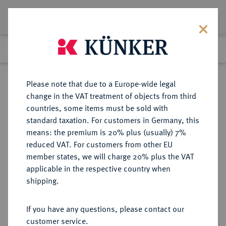
Lot 3093
Previous lot
Next lot
Return to list view
Please note that due to a Europe-wide legal
change in the VAT treatment of objects from third
countries, some items must be sold with
Lot 3093
standard taxation. For customers in Germany, this
Auction 348
·
means: the premium is 20% plus (usually) 7%
Finished
24 Mar 2021
reduced VAT. For customers from other EU
member states, we will charge 20% plus the VAT
applicable in the respective country when
BRANDENBURG-
DEUTSCHE MÜNZEN UND MEDAILLEN
·
shipping.
PREUSSEN
BRANDENBURG,
If you have any questions, please contact our
MARKGRAFSCHAFT, SEIT DEM 14.
customer service.