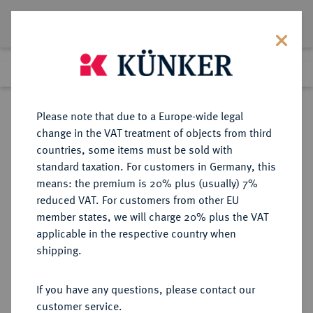
Lot 2659
Previous lot
Next lot
Return to list view
Please note that due to a Europe-wide legal
change in the VAT treatment of objects from third
countries, some items must be sold with
Lot 2659
standard taxation. For customers in Germany, this
Auction 348
·
means: the premium is 20% plus (usually) 7%
Finished
23 Mar 2021
reduced VAT. For customers from other EU
member states, we will charge 20% plus the VAT
applicable in the respective country when
BRANDENBURG-
DEUTSCHE MÜNZEN UND MEDAILLEN
·
shipping.
PREUSSEN
BRANDENBURG,
If you have any questions, please contact our
MARKGRAFSCHAFT, SEIT DEM 14.
customer service.